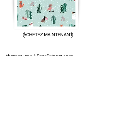
ACHETEZ MAINTENANT
Abonnez-vous à RoboPets pour des
nouvelles et des mises à jour
S&#39;abonner