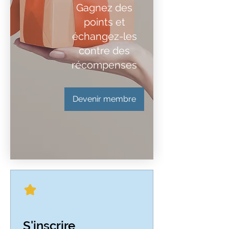
Gagnez des
points et
échangez-les
contre des
récompenses
Devenir membre
S'inscrire